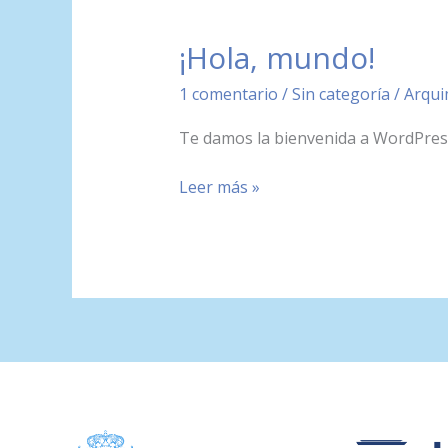
¡Hola, mundo!
¡Hola,
mundo!
1 comentario
/
Sin categoría
/
Arqu
Te damos la bienvenida a WordPress. 
Leer más »